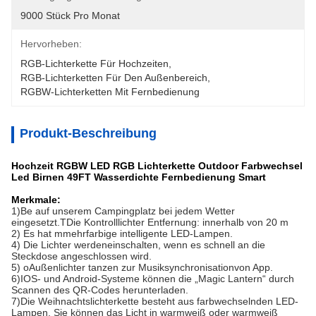
9000 Stück Pro Monat
Hervorheben:
RGB-Lichterkette Für Hochzeiten
, 
RGB-Lichterketten Für Den Außenbereich
, 
RGBW-Lichterketten Mit Fernbedienung
Produkt-Beschreibung
Hochzeit RGBW LED RGB Lichterkette Outdoor Farbwechsel
Led Birnen 49FT Wasserdichte Fernbedienung Smart
Merkmale:
1)B
e auf unserem Campingplatz bei jedem Wetter 
eingesetzt.T
Die Kontrolllichter Entfernung: innerhalb von 20 m
2) Es hat m
mehrfarbige intelligente LED-Lampen.
4) Die Lichter werden
einschalten, wenn es schnell an die 
Steckdose angeschlossen wird.
5) o
Außenlichter tanzen zur Musiksynchronisation
von App.
6)
IOS- und Android-Systeme können die „Magic Lantern“ durch 
Scannen des QR-Codes herunterladen.
7)
Die Weihnachtslichterkette besteht aus farbwechselnden LED-
Lampen, Sie können das Licht in warmweiß oder warmweiß 