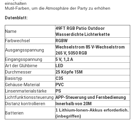
einschalten
Mutil-Farben, um die Atmosphäre der Party zu erhöhen
Datenblatt:
49FT RGB Patio Outdoor 
Name
Wasserdichte Lichterkette
Farbwechsel
RGBW
Wechselstrom 85 V-Wechselstrom 
Ausgangsspannung
265 V, 5050 RGB
Eingangsspannung
5 V, 1,2 A
Art der Glühbirne
LED
Durchmesser
25 Köpfe 15M
Basistyp
C35
Gehäuse-Material
PVC
Linsenmaterialstärke
PS
Lichtfunktionssteuerung
APP-Steuerung und Fernbedienung
Distanz kontrollieren
Innerhalb von 20M
‎1 Lithium-Ionen-Akkus erforderlich.
Batterien
(inbegriffen)