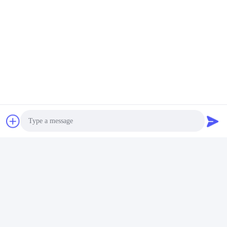
Umbauten:
Stabile RGB-Lichterketten Für Den Außenbereich
Wasserdichte RGB-Lichterketten
Photo
Infrarot-RGB-Lichterketten
Video Call
Audio Call