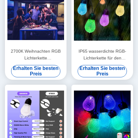
2700K Weihnachten RGB
IP65 wasserdichte RGB-
Lichterkette
Lichterkette für den
Sprachsteuerung Stabil
Außenbereich, bruchsicher,
Erhalten Sie besten
Erhalten Sie besten
Praktisch
48 Fuß, dimmbar
Preis
Preis