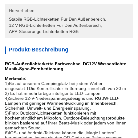
Hervorheben:
Stabile RGB-Lichterketten Für Den Außenbereich
, 
12 V RGB-Lichterketten Für Den Außenbereich
, 
APP-Steuerungs-Lichterketten RGB
Produkt-Beschreibung
RGB-Außenlichterkette Farbwechsel DC12V Wasserdichte
Musik-Sync-Fernbedienung
Merkmale:
1)B
e auf unserem Campingplatz bei jedem Wetter 
eingesetzt.T
Die Kontrolllichter Entfernung: innerhalb von 20 m
2) Es hat m
mehrfarbige intelligente LED-Lampen.
4)
Sichere 12-V-Niederspannungsdesigns und RGBW-LED-
Lampen mit geringer Wärmeentwicklung im Innenbereich, 
Sicherheit, Umwelt- und Energieeinsparung.
5)
Fmix Outdoor-Lichterketten funktionieren mit 
hochempfindlichem Mikrofon, Outdoor-Beleuchtungsprodukte 
blinken basierend auf Ihrer Beats-Musik oder jedem von Ihnen 
gemachten Sound.
6)
IOS- und Android-Telefone können die „Magic Lantern“ 
herunterladen, indem sie den QR-Code des Pakets scannen.