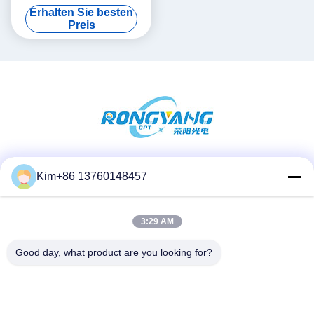
Fernbedienung für Party
Erhalten Sie besten
Preis
Soziale Medien
Kim+86 13760148457
3:29 AM
Schnelle Kontaktaufnahme
Good day, what product are you looking for?
Telefon:
86-184-7542-7886
E-Mail