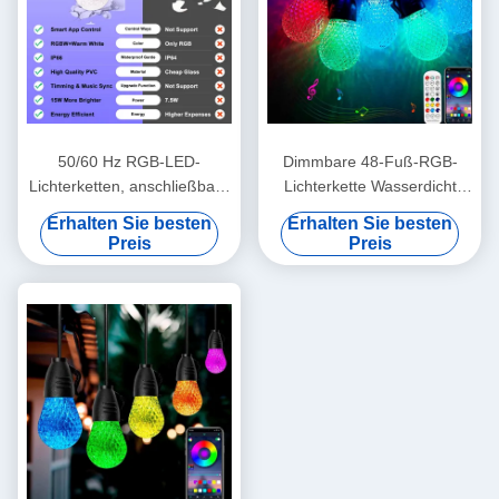
50/60 Hz RGB-LED-
Dimmbare 48-Fuß-RGB-
Lichterketten, anschließbare
Lichterkette Wasserdicht
RGB-Lichtstränge
DC12V 15 Birnen App-
Erhalten Sie besten
Erhalten Sie besten
Steuerung
Preis
Preis