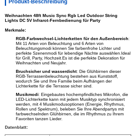
Produkt-Beschreibung
Weihnachten 48ft Music Sync Rgb Led Outdoor String
Lights DC 5V Infrarot-Fernbedienung für Party
Merkmale:
RGB-Farbwechsel-Lichterketten für den Außenbereich
:
Mit 11 Arten von Beleuchtung und 6 Arten von
Beleuchtungsmodi können Sie farbenfrohe Lichter und
perfekte Szenenmodi für lebendige Nächte auswählen.Ideal
für Grill, Party, Hochzeit.Es ist die perfekte Dekoration für
Weihnachten und Neujahr.
Bruchsicher und wasserdicht
: Die Glühbirnen dieser
RGB-Terrassenbeleuchtung bestehen aus Kunststoff,
wodurch Sie und Ihre Familie beim Aufhängen der
Lichterkette für die Terrasse sicher sind.
Musikmodi
: Eingebautes hochempfindliches Mikrofon, die
LED-Lichterkette kann mit jedem Musiktyp synchronisiert
werden, mit 4 Musikmodusoptionen (Energie, Rhythmus,
Rollen und Spektrum), beleben Sie Ihre Abendpartys mit
farbwechselnden Glühbirnen, die im Rhythmus zu Ihrem
Favoriten tanzen Lieder.
Datenblatt: