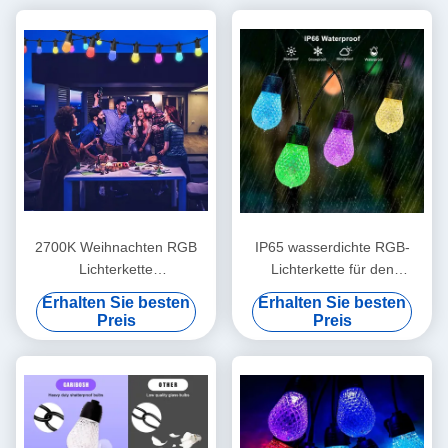
2700K Weihnachten RGB
IP65 wasserdichte RGB-
Lichterkette
Lichterkette für den
Sprachsteuerung Stabil
Außenbereich, bruchsicher,
Erhalten Sie besten
Erhalten Sie besten
Praktisch
48 Fuß, dimmbar
Preis
Preis