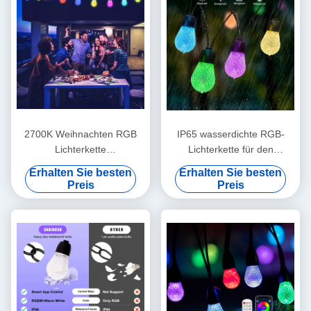
2700K Weihnachten RGB
IP65 wasserdichte RGB-
Lichterkette
Lichterkette für den
Sprachsteuerung Stabil
Außenbereich, bruchsicher,
Erhalten Sie besten
Erhalten Sie besten
Praktisch
48 Fuß, dimmbar
Preis
Preis