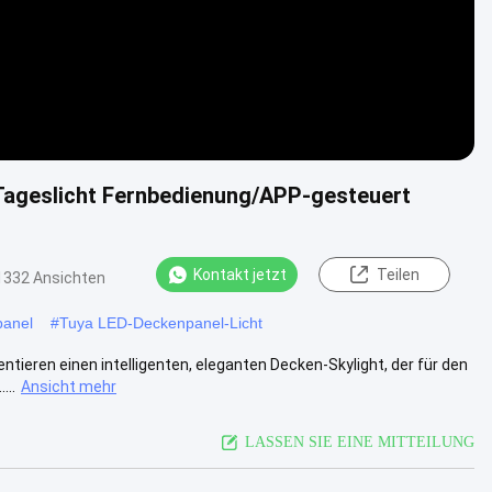
Tageslicht Fernbedienung/APP-gesteuert
Kontakt jetzt
Teilen
1332 Ansichten
panel
#
Tuya LED-Deckenpanel-Licht
ntieren einen intelligenten, eleganten Decken-Skylight, der für den
...
Ansicht mehr
LASSEN SIE EINE MITTEILUNG