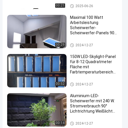
untergang
Geführtes Deckenverkleidungs
00:21
2025-06-26
-Licht
Maximal 100 Watt
Arbeitsleistung
Scheinwerfer-
Scheinwerfer-Panels 90%
Lichtübertragung für
Kundenanforderungen
Faux-Oberlicht-Platten
00:29
2024-12-27
150W LED-Skylight-Panel
für 8-12 Quadratmeter
Fläche mit
Farbtemperaturbereich
und hohem Lichtfluss
LED-Oberlichtpanel
00:52
2024-12-27
Aluminium-LED-
Scheinwerfer mit 240 W.
Stromverbrauch 90°
Lichtrichtung Weißlicht
Farbe
Künstliches LED-Oberlicht
00:14
2024-12-27