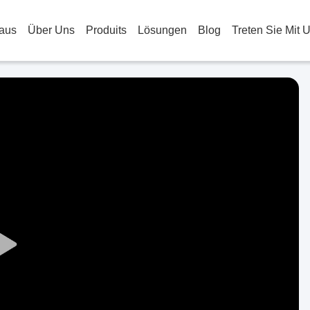
aus
Über Uns
Produits
Lösungen
Blog
Treten Sie Mit 
Play
Video