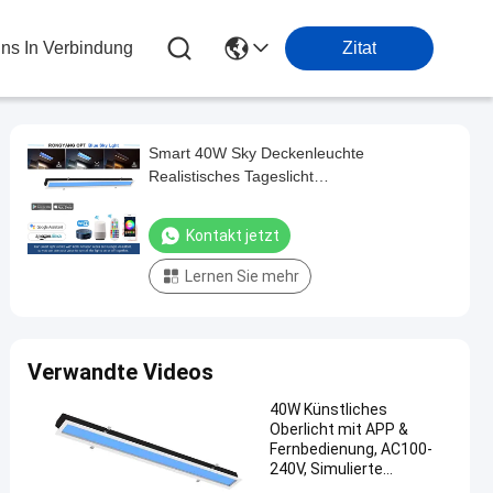
Uns In Verbindung
Zitat
Smart 40W Sky Deckenleuchte
Realistisches Tageslicht
Fernbedienung/APP-gesteuert Globale
Spannung
Kontakt jetzt
Lernen Sie mehr
Verwandte Videos
40W Künstliches
Oberlicht mit APP &
Fernbedienung, AC100-
240V, Simulierte
Sonnenauf- und -