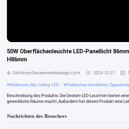
50W Oberflächenleuchte LED-Panellicht 86m
H86mm
Geführtes Deckenverkleidungs-Licht
2024-12-27
#
Multiscene Sky Ceiling LED
#
Praktisches künstliches Tageslicht
Beschreibung des Produkts: Die Decken-LED-Leuchten bieten eine 
gewerbliche Räume macht.,Außerdem hat dieses Produkt eine Leb
Nachrichten des Besuchers