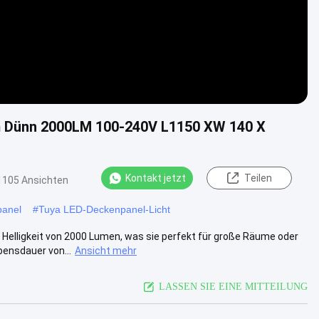
m Dünn 2000LM 100-240V L1150 XW 140 X
Kontakt jetzt
Teilen
1105 Ansichten
panel
#
Tuya LED-Deckenpanel-Licht
Helligkeit von 2000 Lumen, was sie perfekt für große Räume oder
ensdauer von...
Ansicht mehr
LASSEN SIE EINE MITTEILUNG