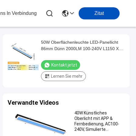
Uns In Verbindung
Zitat
50W Oberflächenleuchte LED-Panellicht
86mm Dünn 2000LM 100-240V L1150 XW
140 X H86mm
Kontakt jetzt
Lernen Sie mehr
Verwandte Videos
40W Künstliches
Oberlicht mit APP &
Fernbedienung, AC100-
240V, Simulierte
Sonnenauf- und -