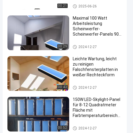
untergang
Geführtes Deckenverkleidungs
00:21
2025-06-26
-Licht
Maximal 100 Watt
Arbeitsleistung
Scheinwerfer-
Scheinwerfer-Panels 90%
Lichtübertragung für
Kundenanforderungen
Faux-Oberlicht-Platten
00:29
2024-12-27
Leichte Wartung, leicht
zu reinigen
Falschfensterplatten in
weißer Rechteckform
Faux-Oberlicht-Platten
00:43
2024-12-27
150W LED-Skylight-Panel
für 8-12 Quadratmeter
Fläche mit
Farbtemperaturbereich
und hohem Lichtfluss
LED-Oberlichtpanel
00:52
2024-12-27