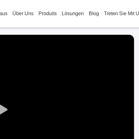
aus
Über Uns
Produits
Lösungen
Blog
Treten Sie Mit 
Play
Video