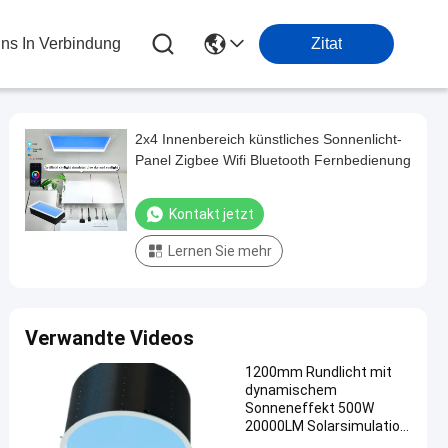
Uns In Verbindung
Zitat
2x4 Innenbereich künstliches Sonnenlicht-
Panel Zigbee Wifi Bluetooth Fernbedienung
Kontakt jetzt
Lernen Sie mehr
Verwandte Videos
1200mm Rundlicht mit
dynamischem
Sonneneffekt 500W
20000LM Solarsimulation
für ein realistisches