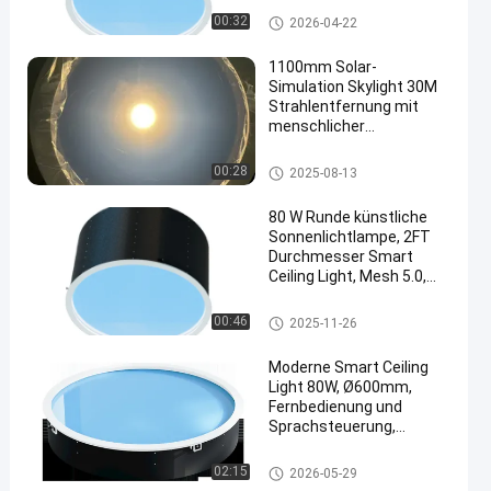
Tageslichterlebnis
Künstliches Sonnenlicht-Panel
00:32
2026-04-22
1100mm Solar-
Simulation Skylight 30M
Strahlentfernung mit
menschlicher
Sonnenbewegung
Künstliches Sonnenlicht-Panel
00:28
2025-08-13
80 W Runde künstliche
Sonnenlichtlampe, 2FT
Durchmesser Smart
Ceiling Light, Mesh 5.0,
Tuya App, Fernbedienung,
2700-6500K Full-Daylight
Künstliches Sonnenlicht-Panel
00:46
2025-11-26
Simulation
Moderne Smart Ceiling
Light 80W, Ø600mm,
Fernbedienung und
Sprachsteuerung,
Zigbee-kompatibel,
CE/UKCA/RCM
Künstliches Sonnenlicht-Panel
02:15
2026-05-29