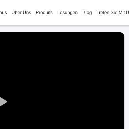
aus
Über Uns
Produits
Lösungen
Blog
Treten Sie Mit 
Play
Video