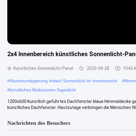
2x4 Innenbereich künstliches Sonnenlicht-Pan
Künstliches Sonnenlicht-Panel
2023-09-28
1043 
#
Aluminiumlegierung imitiert Sonnenlicht im Innenbereich
#
flimm
#
künstliches Multiszenen-Tageslicht
1200x600 Kunstlich geführtes Dachfenster blaue Himmeldecke ge
künstliches Dachfenster: Heutzutage verbringen die Menschen 96% i
Nachrichten des Besuchers