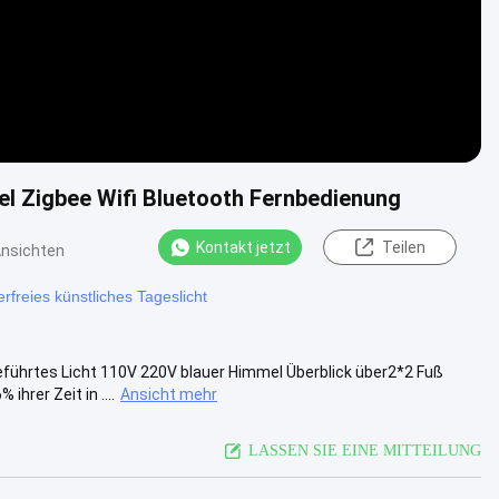
el Zigbee Wifi Bluetooth Fernbedienung
Kontakt jetzt
Teilen
Ansichten
erfreies künstliches Tageslicht
führtes Licht 110V 220V blauer Himmel Überblick über2*2 Fuß
hrer Zeit in ....
Ansicht mehr
LASSEN SIE EINE MITTEILUNG