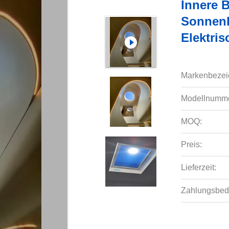
Innere 
Sonnenl
Elektri
Markenbezei
Modellnumme
MOQ:
Preis:
Lieferzeit:
Zahlungsbed