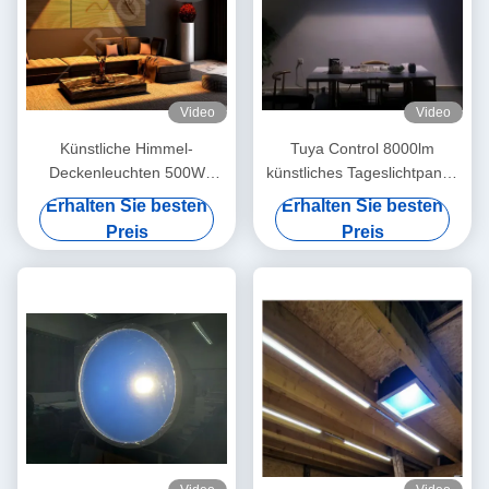
Video
Video
Künstliche Himmel-
Tuya Control 8000lm
Deckenleuchten 500W
künstliches Tageslichtpanel,
justierbarer Tuya Alexa
200W LED Sky Deckenpanel
Erhalten Sie besten
Erhalten Sie besten
Control System des
Licht
Preis
Preis
Oberlicht-LED