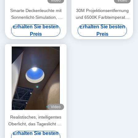
Video
Video
Smarte Deckenleuchte mit
30M Projektionsentfernung
Sonnenlicht-Simulation, 2
und 6500K Farbtemperatur
Fuß rund 80W, >3000
Kunstlichtpanel für
Erhalten Sie besten
Erhalten Sie besten
Lumen, Mesh 5.0 & Tuya
Innenbeleuchtung
Preis
Preis
App Unterstützung, 2700K-
6500K für Tag-zu-Nacht-
Atmosphäre
Video
Realistisches, intelligentes
Oberlicht, das Tageslicht mit
Rayleigh-Streuung
Erhalten Sie besten
nachahmt, mit App und