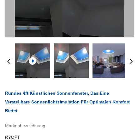
Rundes 4ft Künstliches Sonnenfenster, Das Eine
Verstellbare Sonnenlichtsimulation Für Optimalen Komfort
Bietet
Markenbezeichnung:
RYOPT