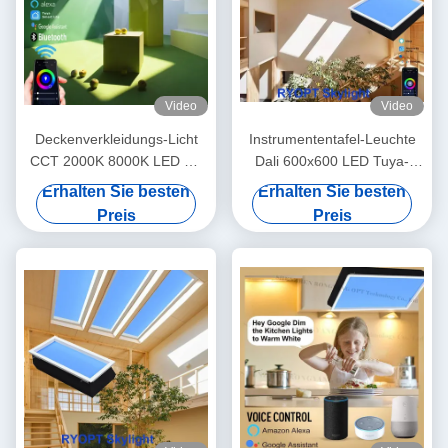
Video
Video
Deckenverkleidungs-Licht
Instrumententafel-Leuchte
CCT 2000K 8000K LED mit
Dali 600x600 LED Tuya-
Tuya-Steuer-
Steuerung Sonnenlicht
Erhalten Sie besten
Erhalten Sie besten
Kriteriumbezogener
Kriteriumbezogener
Preis
Preis
Anweisung 95
Anweisung 95 künstliche