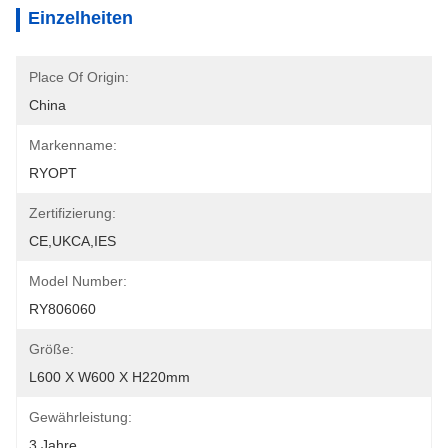
Einzelheiten
Place Of Origin:
China
Markenname:
RYOPT
Zertifizierung:
CE,UKCA,IES
Model Number:
RY806060
Größe:
L600 X W600 X H220mm
Gewährleistung:
3 Jahre