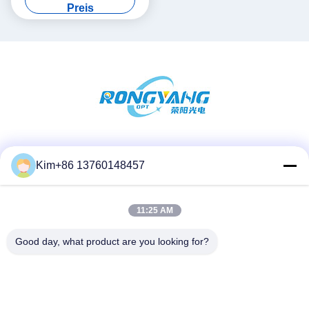
Haus
Preis
Soziale Medien
Kim+86 13760148457
11:25 AM
Schnelle Kontaktaufnahme
Telefon:
Good day, what product are you looking for?
86-184-7542-7886
E-Mail