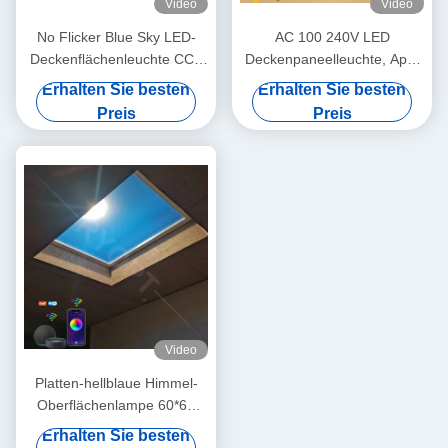
Video
Video
No Flicker Blue Sky LED-
AC 100 240V LED
Deckenflächenleuchte CCT
Deckenpaneelleuchte, App-
7800K Praktisch
Fernbedienung, konzipiert
Erhalten Sie besten
Erhalten Sie besten
für professionelle
Preis
Preis
kommerzielle Beleuchtung
Video
Platten-hellblaue Himmel-
Oberflächenlampe 60*60
300W angebrachte LED für
Erhalten Sie besten