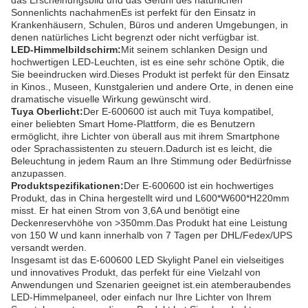
das Erscheinungsbild und das Gefühl des natürlichen
Sonnenlichts nachahmenEs ist perfekt für den Einsatz in
Krankenhäusern, Schulen, Büros und anderen Umgebungen, in
denen natürliches Licht begrenzt oder nicht verfügbar ist.
LED-Himmelbildschirm:
Mit seinem schlanken Design und
hochwertigen LED-Leuchten, ist es eine sehr schöne Optik, die
Sie beeindrucken wird.Dieses Produkt ist perfekt für den Einsatz
in Kinos., Museen, Kunstgalerien und andere Orte, in denen eine
dramatische visuelle Wirkung gewünscht wird.
Tuya Oberlicht:
Der E-600600 ist auch mit Tuya kompatibel,
einer beliebten Smart Home-Plattform, die es Benutzern
ermöglicht, ihre Lichter von überall aus mit ihrem Smartphone
oder Sprachassistenten zu steuern.Dadurch ist es leicht, die
Beleuchtung in jedem Raum an Ihre Stimmung oder Bedürfnisse
anzupassen.
Produktspezifikationen:
Der E-600600 ist ein hochwertiges
Produkt, das in China hergestellt wird und L600*W600*H220mm
misst. Er hat einen Strom von 3,6A und benötigt eine
Deckenreservhöhe von >350mm.Das Produkt hat eine Leistung
von 150 W und kann innerhalb von 7 Tagen per DHL/Fedex/UPS
versandt werden.
Insgesamt ist das E-600600 LED Skylight Panel ein vielseitiges
und innovatives Produkt, das perfekt für eine Vielzahl von
Anwendungen und Szenarien geeignet ist.ein atemberaubendes
LED-Himmelpaneel, oder einfach nur Ihre Lichter von Ihrem