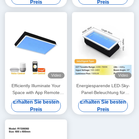
Preis
Preis
Video
Video
Efficiently Illuminate Your
Energiesparende LED-Sky-
Space with App Remote
Panel-Beleuchtung für
Control Artificial Sky Light
Decken, Reservehöhe 300
Erhalten Sie besten
Erhalten Sie besten
L1200*W600*H295mm
mm, L600 * B300 * H150
Preis
Preis
mm, 40 W