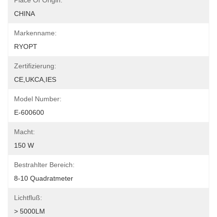
Place Of Origin:
CHINA
Markenname:
RYOPT
Zertifizierung:
CE,UKCA,IES
Model Number:
E-600600
Macht:
150 W
Bestrahlter Bereich:
8-10 Quadratmeter
Lichtfluß:
> 5000LM