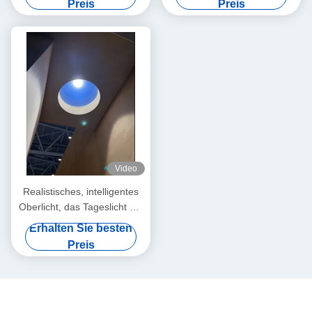
Preis
Preis
App Unterstützung, 2700K-
6500K für Tag-zu-Nacht-
Atmosphäre
Video
Realistisches, intelligentes
Oberlicht, das Tageslicht mit
Rayleigh-Streuung
Erhalten Sie besten
nachahmt, mit App und
Preis
Sprachsteuerung, 100VAC-
240VAC elektrische
Spannung