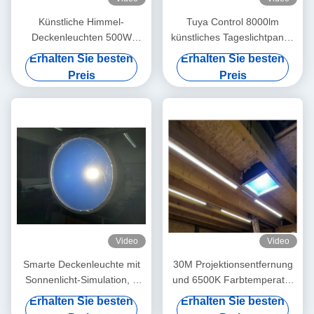
Künstliche Himmel-
Tuya Control 8000lm
Deckenleuchten 500W
künstliches Tageslichtpanel,
justierbarer Tuya Alexa
200W LED Sky Deckenpanel
Erhalten Sie besten
Erhalten Sie besten
Control System des
Licht
Preis
Preis
Oberlicht-LED
Video
Video
Smarte Deckenleuchte mit
30M Projektionsentfernung
Sonnenlicht-Simulation, 2
und 6500K Farbtemperatur
Fuß rund 80W, >3000
Kunstlichtpanel für
Erhalten Sie besten
Erhalten Sie besten
Lumen, Mesh 5.0 & Tuya
Innenbeleuchtung