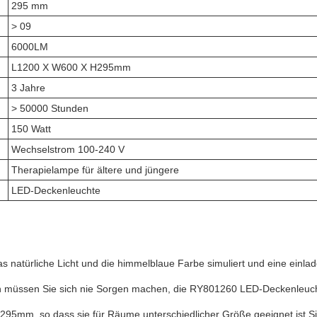
295 mm
> 09
6000LM
L1200 X W600 X H295mm
3 Jahre
> 50000 Stunden
150 Watt
Wechselstrom 100-240 V
Therapielampe für ältere und jüngere
LED-Deckenleuchte
as natürliche Licht und die himmelblaue Farbe simuliert und eine ein
 müssen Sie sich nie Sorgen machen, die RY801260 LED-Deckenleuchte
m, so dass sie für Räume unterschiedlicher Größe geeignet ist.Siche