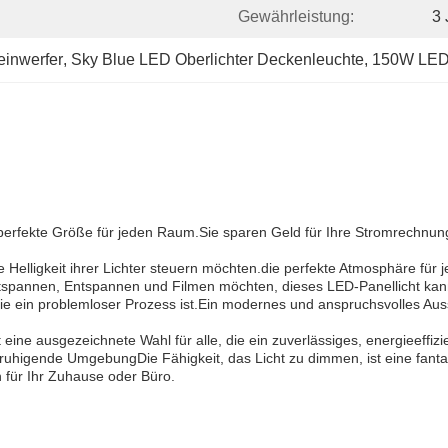
Gewährleistung:
3 
einwerfer
, 
Sky Blue LED Oberlichter Deckenleuchte
, 
150W LED-
perfekte Größe für jeden Raum.Sie sparen Geld für Ihre Stromrechnun
e Helligkeit ihrer Lichter steuern möchten.die perfekte Atmosphäre für 
tspannen, Entspannen und Filmen möchten, dieses LED-Panellicht kan
r Sie ein problemloser Prozess ist.Ein modernes und anspruchsvolles A
ne ausgezeichnete Wahl für alle, die ein zuverlässiges, energieeffiz
eruhigende UmgebungDie Fähigkeit, das Licht zu dimmen, ist eine fantas
n für Ihr Zuhause oder Büro.