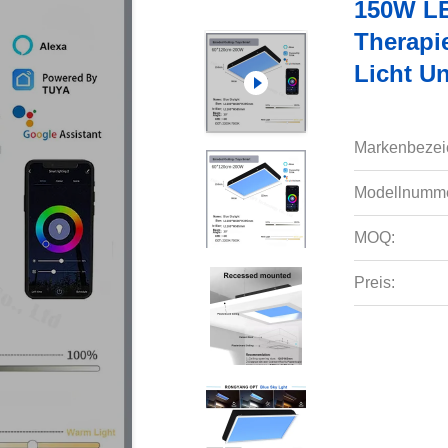
150W LE
Therapie
Licht U
Markenbezei
Modellnumme
MOQ:
Preis: