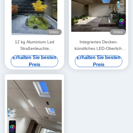
Video
Video
12 kg Aluminium Led
Integriertes Decken-
Straßenleuchte
künstliches LED-Oberlicht
L600*W600*H220 mm Ideal
Einbau Alexa Tuya Control
Erhalten Sie besten
Erhalten Sie besten
für energiesparende
CCT 6500K
Preis
Preis
Außenbeleuchtung