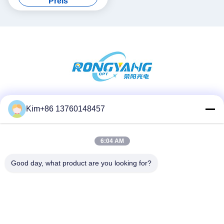
Preis
Soziale Medien
Kim+86 13760148457
6:04 AM
Schnelle Kontaktaufnahme
Good day, what product are you looking for?
Telefon:
86-184-7542-7886
E-Mail
kimball@ryopt.com