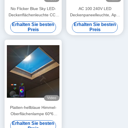
No Flicker Blue Sky LED-
AC 100 240V LED
Deckenflächenleuchte CCT
Deckenpaneelleuchte, App-
7800K Praktisch
Fernbedienung, konzipiert
Erhalten Sie besten
Erhalten Sie besten
für professionelle
Preis
Preis
kommerzielle Beleuchtung
Video
Platten-hellblaue Himmel-
Oberflächenlampe 60*60
300W angebrachte LED für
Erhalten Sie besten
Haus