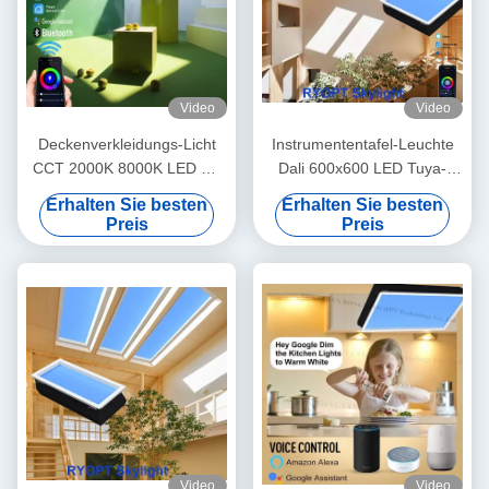
Video
Video
Deckenverkleidungs-Licht
Instrumententafel-Leuchte
CCT 2000K 8000K LED mit
Dali 600x600 LED Tuya-
Tuya-Steuer-
Steuerung Sonnenlicht
Erhalten Sie besten
Erhalten Sie besten
Kriteriumbezogener
Kriteriumbezogener
Preis
Preis
Anweisung 95
Anweisung 95 künstliche
Video
Video