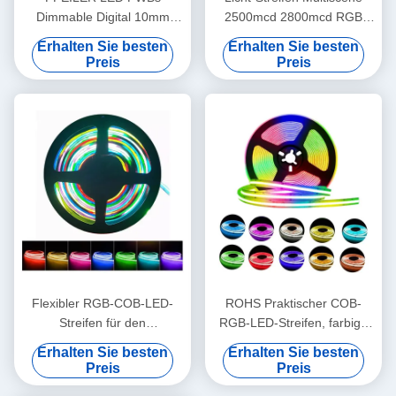
Dimmable Digital 10mm
2500mcd 2800mcd RGB
RGB Streifen mit
hitzebeständiger PFEILER
Erhalten Sie besten
Erhalten Sie besten
Aluminiumprofil
Preis
Preis
Flexibler RGB-COB-LED-
ROHS Praktischer COB-
Streifen für den
RGB-LED-Streifen, farbige
Außenbereich, 12 V, 24 V,
LED-Lichtstreifen mit
Erhalten Sie besten
Erhalten Sie besten
IP67, CCT, dimmbar,
mehreren Szenen
Preis
Preis
schneidbar