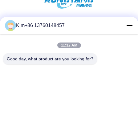
Soziale Medien
Kim+86 13760148457
11:12 AM
Schnelle Kontaktaufnahme
Good day, what product are you looking for?
Telefon:
86-184-7542-7886
E-Mail
kimball@ryopt.com
Anschrift
3/F, Fengrun-Gebäude, Industriepark Huafeng 2, Hangkong
Road, Shenzhen, Guangdong, CN