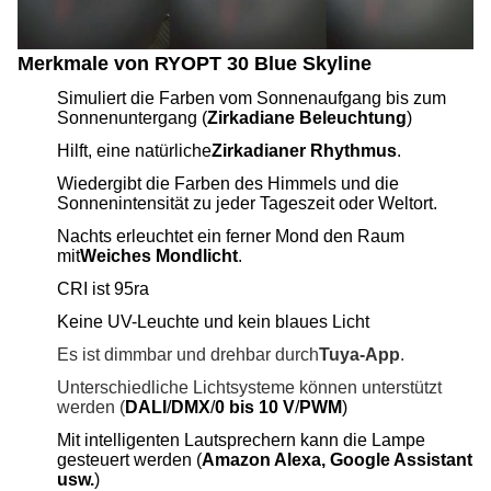
Merkmale von RYOPT 30 Blue Skyline
Simuliert die Farben vom Sonnenaufgang bis zum
Sonnenuntergang (
Zirkadiane Beleuchtung
)
Hilft, eine natürliche
Zirkadianer Rhythmus
.
Wiedergibt die Farben des Himmels und die
Sonnenintensität zu jeder Tageszeit oder Weltort.
Nachts erleuchtet ein ferner Mond den Raum
mit
Weiches Mondlicht
.
CRI ist 95ra
Keine UV-Leuchte und kein blaues Licht
Es ist dimmbar und drehbar durch
Tuya-App
.
Unterschiedliche Lichtsysteme können unterstützt
werden (
DALI
/
DMX
/
0 bis 10 V
/
PWM
)
Mit intelligenten Lautsprechern kann die Lampe
gesteuert werden (
Amazon Alexa, Google Assistant
usw.
)