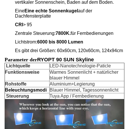
vertikaler Sonnenschein, Baden auf dem Boden.
Eine
Eine echte Sonnenkugel
auf der
Dachfensterplatte
CRI
> 95
Zentrale Steuerung:
7800K.
für Fernbedienungen
Lichtstrom:
6000 bis 8000 Lumen
Es gibt drei Größen: 60x60cm, 120x60cm, 124x94cm
Parameter der
RYOPT 90 SUN Skyline
Lichtquelle
LED-Nanotechnologie-Paticle
Funktionsweise
Warmes Sonnenlicht + natürlicher
blauer Himmel
Rohstoffe
Aluminium+Legierung
Beleuchtungsmodi
Blauer Himmel, Tagessonnenlicht
Steuerung
Tuya App / Fernbedienung