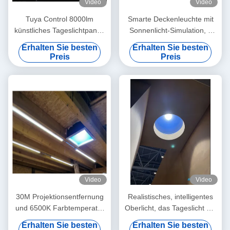
Video
Video
Tuya Control 8000lm
Smarte Deckenleuchte mit
künstliches Tageslichtpanel,
Sonnenlicht-Simulation, 2
200W LED Sky Deckenpanel
Fuß rund 80W, >3000
Erhalten Sie besten
Erhalten Sie besten
Licht
Lumen, Mesh 5.0 & Tuya
Preis
Preis
App Unterstützung, 2700K-
6500K für Tag-zu-Nacht-
Atmosphäre
Video
Video
30M Projektionsentfernung
Realistisches, intelligentes
und 6500K Farbtemperatur
Oberlicht, das Tageslicht mit
Kunstlichtpanel für
Rayleigh-Streuung
Erhalten Sie besten
Erhalten Sie besten