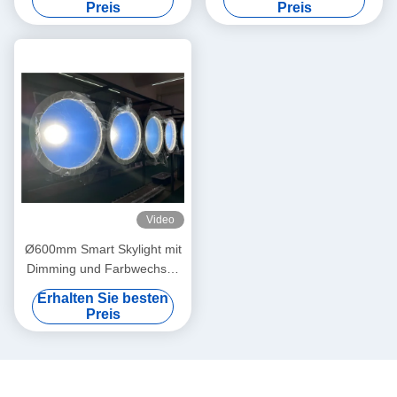
Innenbeleuchtung
nachahmt, mit App und
Preis
Preis
Sprachsteuerung, 100VAC-
240VAC elektrische
Spannung
Video
Ø600mm Smart Skylight mit
Dimming und Farbwechsel,
Sprachsteuerung, Zigbee
Erhalten Sie besten
und CE-Zertifizierung,
Preis
CRI>95