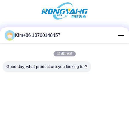
Soziale Medien
Kim+86 13760148457
11:51 AM
Schnelle Kontaktaufnahme
Good day, what product are you looking for?
Telefon:
86-184-7542-7886
E-Mail
kimball@ryopt.com
Anschrift
3/F, Fengrun-Gebäude, Industriepark Huafeng 2, Hangkong
Road, Shenzhen, Guangdong, CN