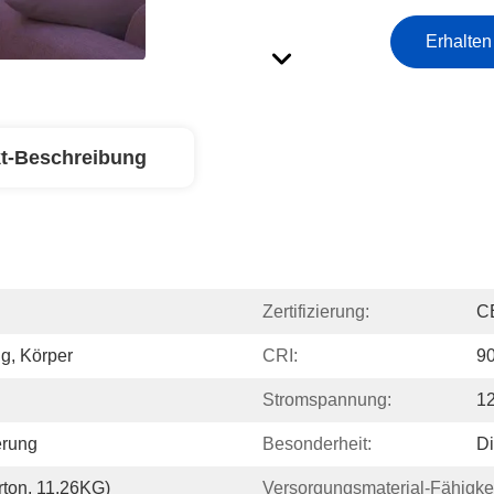
Erhalten
t-Beschreibung
Zertifizierung:
C
g, Körper
CRI:
9
Stromspannung:
1
erung
Besonderheit:
‎D
ton, 11.26KG)
Versorgungsmaterial-Fähigkei