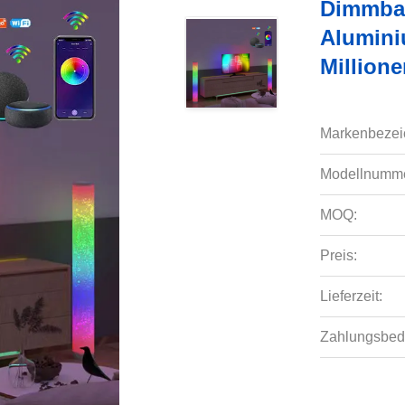
Dimmba
Alumini
Million
Markenbezei
Modellnumme
MOQ:
Preis:
Lieferzeit:
Zahlungsbed