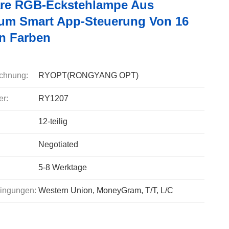
re RGB-Eckstehlampe Aus
um Smart App-Steuerung Von 16
en Farben
chnung:
RYOPT(RONGYANG OPT)
r:
RY1207
12-teilig
Negotiated
5-8 Werktage
ingungen:
Western Union, MoneyGram, T/T, L/C