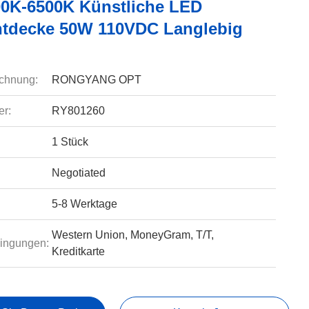
0K-6500K Künstliche LED
htdecke 50W 110VDC Langlebig
chnung:
RONGYANG OPT
r:
RY801260
1 Stück
Negotiated
5-8 Werktage
Western Union, MoneyGram, T/T,
ingungen:
Kreditkarte