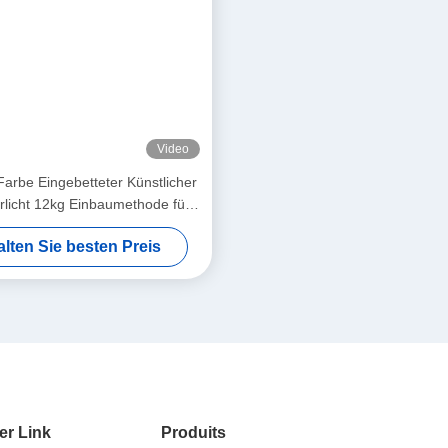
 natürliches blaues Himmelserlebnis
tzmontage, Einbaumontage
 Alexa, Google Assistant usw.
ag, Abenddämmerung, Mondlicht
gie
Technologie
um das natürliche Licht und visuelle Erscheinungsbild 
für die Innenarchitektur, indem es das Gefühl von unendlichem Raum s
leuchtung, aber TUYA VERSION
erlaubt dir
das Licht so einzurichten, das
geslicht zu erzeugen
kann in Umgebungen gezeigt werden, in denen natü