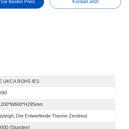
 Sie Besten Preis
Kontakt Jetzt
E UKCA ROHS IES
/90
1200*W600*H295mm
yleigh, Der Entwerfende Theorie Zerstreut
000 (Stunden)