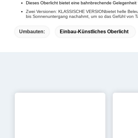
Parameter:
Bewerbungsort
Hotel, Museum, Galerie, S
Eingangsspannung (V)
Wechselstrom 110 V/220 V
Lichtquelle
LED-Nanotechnologie-Part