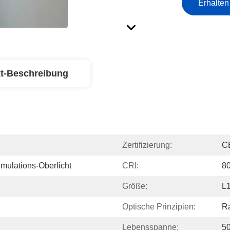
Erhalten
t-Beschreibung
Zertifizierung:
C
mulations-Oberlicht
CRI:
80
Größe:
L
Optische Prinzipien:
Ra
Lebensspanne:
50