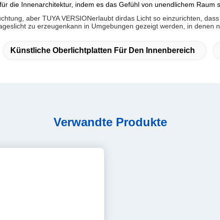
chule, Einkaufszentrum, Büro
 (± 10 %)
ikel