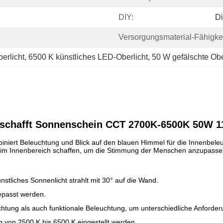
DIY:
Di
Versorgungsmaterial-Fähigkei
erlicht
, 
6500 K künstliches LED-Oberlicht
, 
50 W gefälschte Obe
t schafft Sonnenschein CCT 2700K-6500K 50W 
niert Beleuchtung und Blick auf den blauen Himmel für die Innenbele
 im Innenbereich schaffen, um die Stimmung der Menschen anzupasse
stliches Sonnenlicht strahlt mit 30° auf die Wand.
epasst werden.
tung als auch funktionale Beleuchtung, um unterschiedliche Anforderu
 von 2500 K bis 6500 K eingestellt werden.