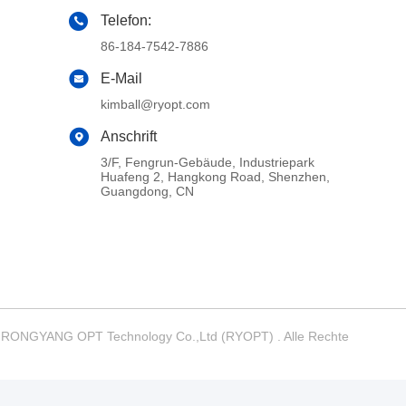
Kim+86 13760148457
6:54 PM
Good day, what product are you looking 
for?