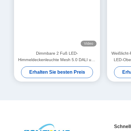
Funktion
Virtuelles Sonnenlicht und
Material
Aluminiumlegierung
Blue Sky Panel-Größe
L1200*B600*H295mm
Verpackungsmaß
L
1250*B690*H280mm
Installation
Integrierte Decke, Aufpu
Kontrollmethoden
Tuya-App, Smart Life-App,
Beleuchtungsmodi
Aufwachen, Morgen, Mitt
Technologievorteil:
Es ist ein optisches System basierend auf
Nanotechnolo
Dieses Oberlicht bietet eine bahnbrechende Gelegenheit 
Zwei Versionen: KLASSISCHE VERSION
bietet helle Be
bis Sonnenuntergang nachahmt, um so das Gefühl von Ta