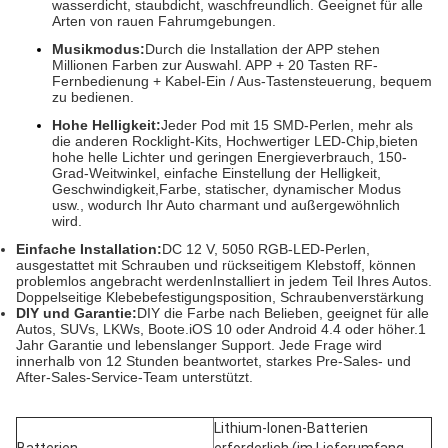
wasserdicht, staubdicht, waschfreundlich. Geeignet für alle 
Arten von rauen Fahrumgebungen.
Musikmodus:
Durch die Installation der APP stehen 
Millionen Farben zur Auswahl. APP + 20 Tasten RF-
Fernbedienung + Kabel-Ein / Aus-Tastensteuerung, bequem 
zu bedienen.
Hohe Helligkeit:
Jeder Pod mit 15 SMD-Perlen, mehr als 
die anderen Rocklight-Kits, Hochwertiger LED-Chip,
bieten 
hohe helle Lichter und geringen Energieverbrauch, 150-
Grad-Weitwinkel, einfache Einstellung der Helligkeit, 
Geschwindigkeit,
Farbe, statischer, dynamischer Modus 
usw., wodurch Ihr Auto charmant und außergewöhnlich 
wird.
Einfache Installation:
DC 12 V, 5050 RGB-LED-Perlen, 
ausgestattet mit Schrauben und rückseitigem Klebstoff, können 
problemlos angebracht werden
Installiert in jedem Teil Ihres Autos. 
Doppelseitige Klebebefestigungsposition, Schraubenverstärkung
DIY und Garantie:
DIY die Farbe nach Belieben, geeignet für alle 
Autos, SUVs, LKWs, Boote.iOS 10 oder Android 4.4 oder höher.1 
Jahr Garantie und lebenslanger Support. Jede Frage wird 
innerhalb von 12 Stunden beantwortet, starkes Pre-Sales- und 
After-Sales-Service-Team unterstützt.
Lithium-Ionen-Batterien 