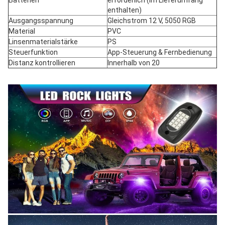
Batterien
erforderlich (im Lieferumfang 
enthalten)
Ausgangsspannung
Gleichstrom 12 V, 5050 RGB
Material
PVC
Linsenmaterialstärke
PS
Steuerfunktion
App-Steuerung & Fernbedienung
Distanz kontrollieren
Innerhalb von 20